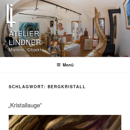
Zum
Inhalt
springen
ATELIER
LINDNER
Malerei, Objekte
Menü
SCHLAGWORT:
BERGKRISTALL
„Kristallauge”