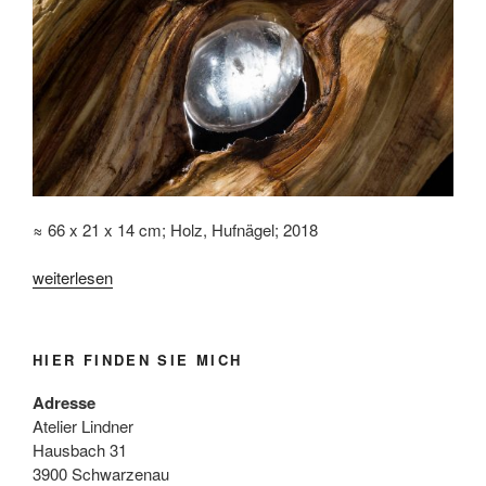
≈ 66 x 21 x 14 cm; Holz, Hufnägel; 2018
„„Kristallauge”“
weiterlesen
HIER FINDEN SIE MICH
Adresse
Atelier Lindner
Hausbach 31
3900 Schwarzenau